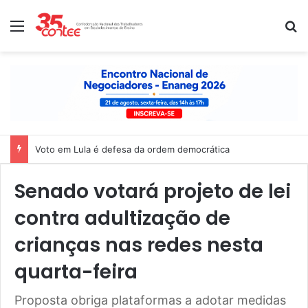
Menu
P
Voto em Lula é defesa da ordem democrática
Senado votará projeto de lei
contra adultização de
crianças nas redes nesta
quarta-feira
Proposta obriga plataformas a adotar medidas