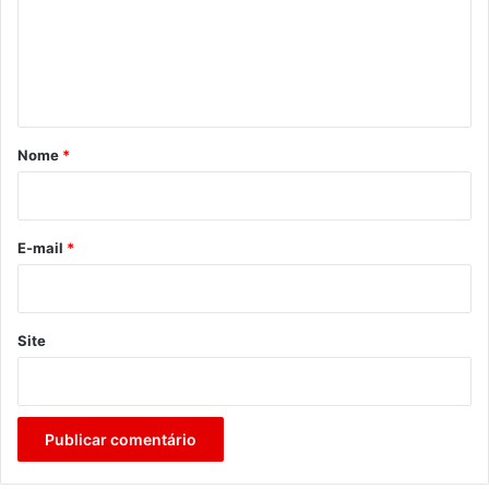
e
n
t
á
r
Nome
*
i
o
*
E-mail
*
Site