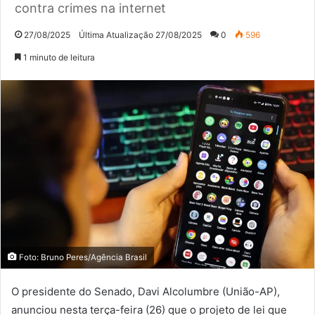
contra crimes na internet
27/08/2025
Última Atualização 27/08/2025
0
596
1 minuto de leitura
Foto: Bruno Peres/Agência Brasil
O presidente do Senado, Davi Alcolumbre (União-AP),
anunciou nesta terça-feira (26) que o projeto de lei que