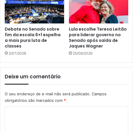
Debate no Senado sobre
Lula escolhe Teresa Leitão
fim da escala 6×1 espelha
para liderar governo no
a mais pura luta de
Senado após saída de
classes
Jaques Wagner
2/07/2026
25/06/2026
Deixe um comentário
O seu endereço de e-mail não será publicado.
Campos
obrigatórios são marcados com
*
C
o
m