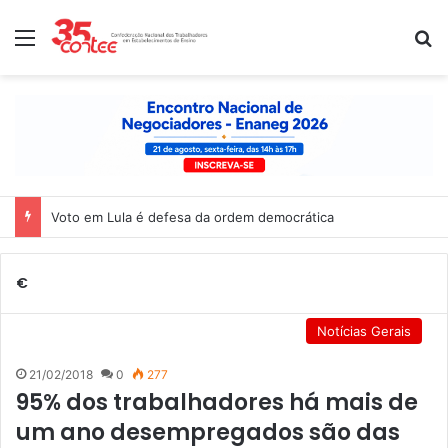
Menu
P
Voto em Lula é defesa da ordem democrática
€
Notícias Gerais
21/02/2018
0
277
95% dos trabalhadores há mais de
um ano desempregados são das