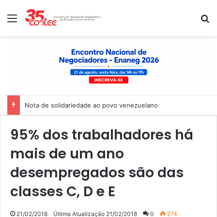
Menu
P
Nota de solidariedade ao povo venezuelano
95% dos trabalhadores há
mais de um ano
desempregados são das
classes C, D e E
21/02/2018
Última Atualização 21/02/2018
0
274