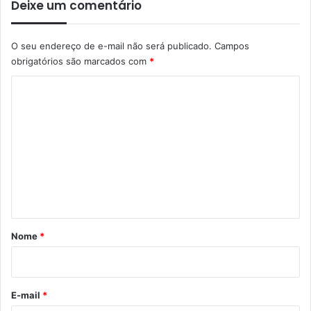
Deixe um comentário
O seu endereço de e-mail não será publicado.
Campos
obrigatórios são marcados com
*
C
o
m
e
n
t
á
r
Nome
*
i
o
*
E-mail
*