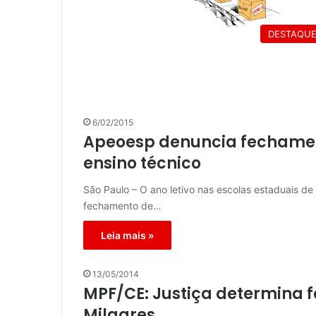
DESTAQU
6/02/2015
Apeoesp denuncia fechament
ensino técnico
São Paulo – O ano letivo nas escolas estaduais d
fechamento de…
Leia mais »
13/05/2014
MPF/CE: Justiça determina
Milagres