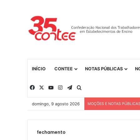
INÍCIO
CONTEE
NOTAS PÚBLICAS
N
Facebook
X
YouTube
Instagram
Telegram
Procurar por
domingo, 9 agosto 2026
MOÇÕES E NOTAS PÚBLICA
fechamento