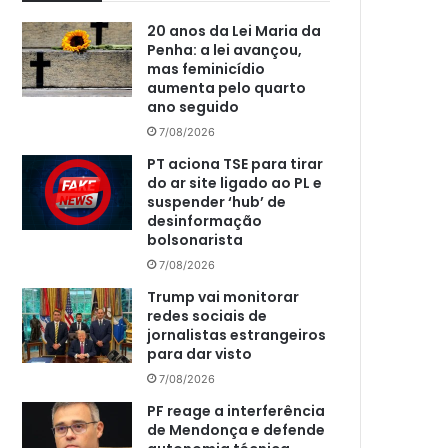
20 anos da Lei Maria da
Penha: a lei avançou,
mas feminicídio
aumenta pelo quarto
ano seguido
7/08/2026
PT aciona TSE para tirar
do ar site ligado ao PL e
suspender ‘hub’ de
desinformação
bolsonarista
7/08/2026
Trump vai monitorar
redes sociais de
jornalistas estrangeiros
para dar visto
7/08/2026
PF reage a interferência
de Mendonça e defende