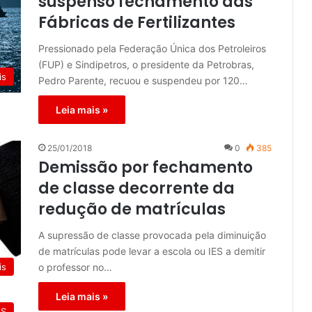
suspenso fechamento das
Fábricas de Fertilizantes
Pressionado pela Federação Única dos Petroleiros
(FUP) e Sindipetros, o presidente da Petrobras,
is
Pedro Parente, recuou e suspendeu por 120…
Leia mais »
25/01/2018
0
385
Demissão por fechamento
de classe decorrente da
redução de matrículas
A supressão de classe provocada pela diminuição
de matrículas pode levar a escola ou IES a demitir
o professor no…
is
Leia mais »
ES