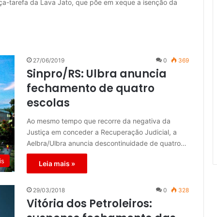
ça-tarefa da Lava Jato, que põe em xeque a isenção da
27/06/2019
0
369
Sinpro/RS: Ulbra anuncia
fechamento de quatro
escolas
Ao mesmo tempo que recorre da negativa da
Justiça em conceder a Recuperação Judicial, a
Aelbra/Ulbra anuncia descontinuidade de quatro…
is
Leia mais »
29/03/2018
0
328
Vitória dos Petroleiros: