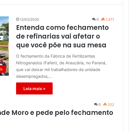
12/02/2020
0
1.371
Entenda como fechamento
de refinarias vai afetar o
que você põe na sua mesa
O fechamento da Fábrica de Fertilizantes
Nitrogenados (Fafen), de Araucária, no Paraná,
is
que vai deixar mil trabalhadores da unidade
desempregados,…
Leia mais »
0
352
ende Moro e pede pelo fechamento