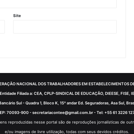
Site
ERAÇÃO NACIONAL DOS TRABALHADORES EM ESTABELECIMENTOS DE
Entidade Filiada a: CEA, CPLP-SINDICAL DE EDUCAÇÃO, DIEESE, FISE, I
Bancário Sul - Quadra 1, Bloco K, 15º andar Ed. Seguradoras, Asa Sul, Brasí
EP: 70093-900 - secretariacontee@gmail.com.br - Tel: +55 61 3226 12
ens reproduzidas nesse portal são de reproduções jornalísticas de outr
e/ou imagens de livre utilização, todas com seus devidos créditos.