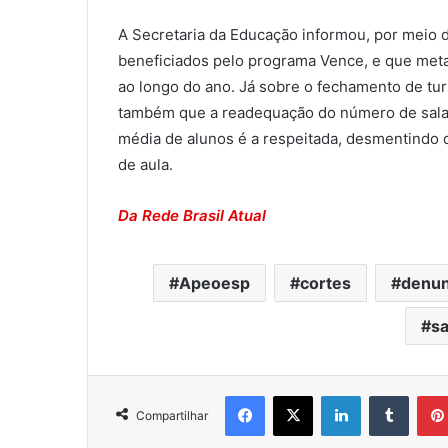
A Secretaria da Educação informou, por meio 
beneficiados pelo programa Vence, e que metad
ao longo do ano. Já sobre o fechamento de tu
também que a readequação do número de salas d
média de alunos é a respeitada, desmentindo 
de aula.
Da Rede Brasil Atual
Apeoesp
cortes
denun
sa
Facebook
X
Linkedin
Tumblr
Compartilhar