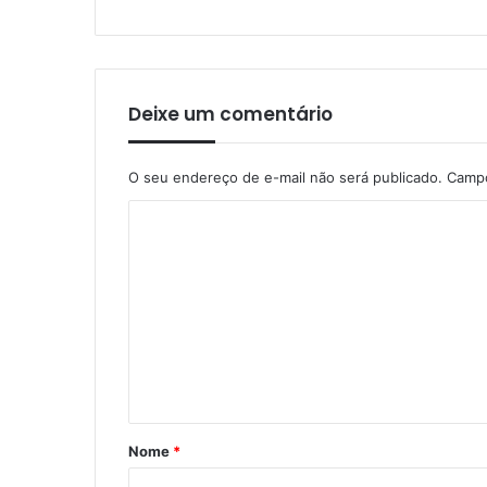
Deixe um comentário
O seu endereço de e-mail não será publicado.
Campo
C
o
m
e
n
t
á
r
Nome
*
i