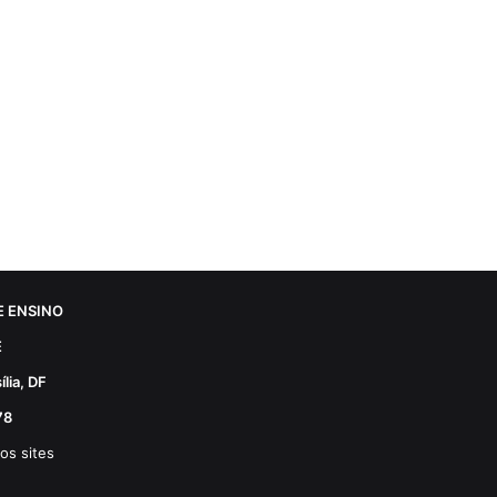
 ENSINO
E
lia, DF
78
os sites