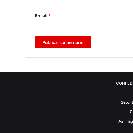
o
*
E-mail
*
CONFED
Setor 
C
As imag