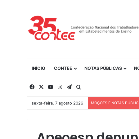
INÍCIO
CONTEE
NOTAS PÚBLICAS
N
Facebook
X
YouTube
Instagram
Telegram
Procurar por
sexta-feira, 7 agosto 2026
MOÇÕES E NOTAS PÚBLI
Apeoesp denun