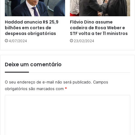
Haddad anuncia R$ 25,9
Flávio Dino assume
bilhões em cortes de
cadeira de Rosa Weber e
despesas obrigatórias
STF volta a ter 11 ministros
4/07/2024
23/02/2024
Deixe um comentário
O seu endereço de e-mail não será publicado.
Campos
obrigatórios são marcados com
*
C
o
m
e