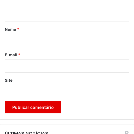
n
t
á
r
Nome
*
i
o
*
E-mail
*
Site
ÚLTIMAS NOTÍCIAS