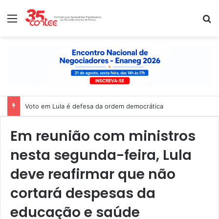
Menu
P
Voto em Lula é defesa da ordem democrática
Em reunião com ministros
nesta segunda-feira, Lula
deve reafirmar que não
cortará despesas da
educação e saúde