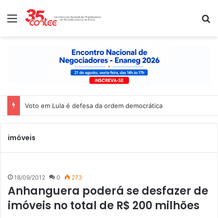
Menu
P
Voto em Lula é defesa da ordem democrática
imóveis
18/09/2012
0
273
Anhanguera poderá se desfazer de
imóveis no total de R$ 200 milhões