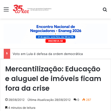
Menu
P
Nota de solidariedade ao povo venezuelano
Mercantilização: Educação
e aluguel de imóveis ficam
fora da crise
28/08/2012
Última Atualização 28/08/2012
0
287
4 minutos de leitura