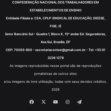
CONFEDERAÇÃO NACIONAL DOS TRABALHADORES EM
ESTABELECIMENTOS DE ENSINO
Entidade Filiada a: CEA, CPLP-SINDICAL DE EDUCAÇÃO, DIEESE,
FISE, IE
Setor Bancário Sul - Quadra 1, Bloco K, 15º andar Ed. Seguradoras,
Asa Sul, Brasília, DF
CEP: 70093-900 - secretariacontee@gmail.com.br - Tel: +55 61
3226 1278
As imagens reproduzidas nesse portal são de reproduções
jornalísticas de outros sites
e/ou imagens de livre utilização, todas com seus devidos créditos.
2026
Facebook
X
YouTube
Instagram
Telegram