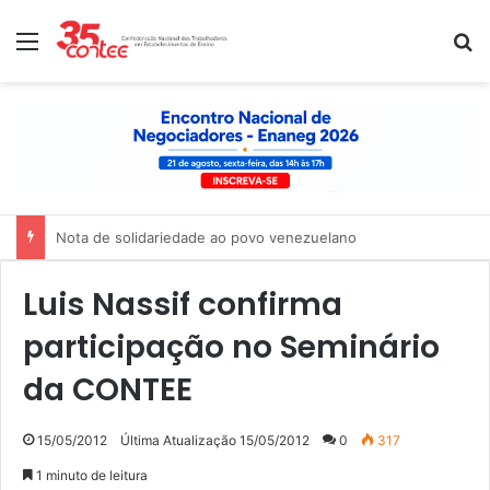
Menu
P
Nota de solidariedade ao povo venezuelano
Luis Nassif confirma
participação no Seminário
da CONTEE
15/05/2012
Última Atualização 15/05/2012
0
317
1 minuto de leitura