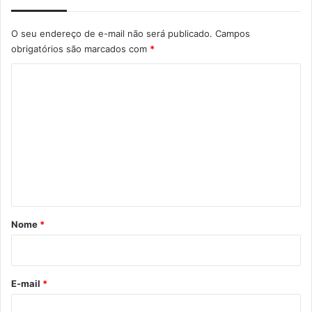
O seu endereço de e-mail não será publicado.
Campos
obrigatórios são marcados com
*
C
o
m
e
n
t
á
r
Nome
*
i
o
*
E-mail
*