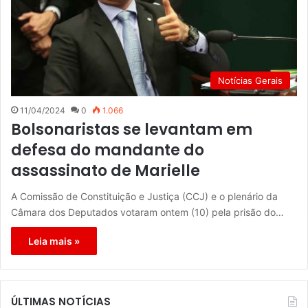
Notícias Gerais
11/04/2024
0
1.066
Bolsonaristas se levantam em
defesa do mandante do
assassinato de Marielle
A Comissão de Constituição e Justiça (CCJ) e o plenário da
Câmara dos Deputados votaram ontem (10) pela prisão do…
Leia mais »
ÚLTIMAS NOTÍCIAS