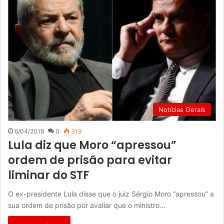
Notícias Gerais
6/04/2018
0
319
Lula diz que Moro “apressou”
ordem de prisão para evitar
liminar do STF
O ex-presidente Lula disse que o juiz Sérgio Moro “apressou” a
sua ordem de prisão por avaliar que o ministro…