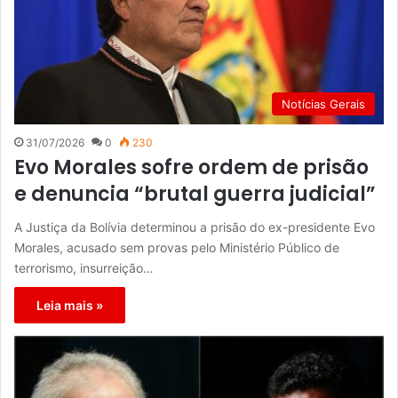
Notícias Gerais
31/07/2026
0
230
Evo Morales sofre ordem de prisão
e denuncia “brutal guerra judicial”
A Justiça da Bolívia determinou a prisão do ex-presidente Evo
Morales, acusado sem provas pelo Ministério Público de
terrorismo, insurreição…
Leia mais »