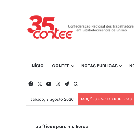
INÍCIO
CONTEE
NOTAS PÚBLICAS
N
Facebook
X
YouTube
Instagram
Telegram
Procurar por
sábado, 8 agosto 2026
MOÇÕES E NOTAS PÚBLICAS
políticas para mulheres