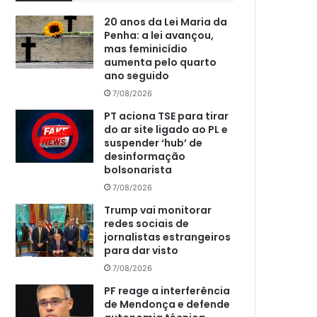
20 anos da Lei Maria da
Penha: a lei avançou,
mas feminicídio
aumenta pelo quarto
ano seguido
7/08/2026
PT aciona TSE para tirar
do ar site ligado ao PL e
suspender ‘hub’ de
desinformação
bolsonarista
7/08/2026
Trump vai monitorar
redes sociais de
jornalistas estrangeiros
para dar visto
7/08/2026
PF reage a interferência
de Mendonça e defende