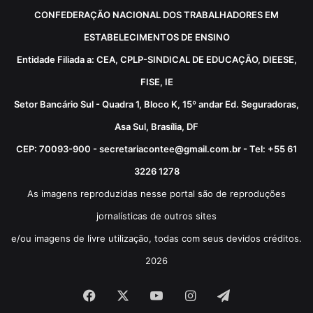
CONFEDERAÇÃO NACIONAL DOS TRABALHADORES EM
ESTABELECIMENTOS DE ENSINO
Entidade Filiada a: CEA, CPLP-SINDICAL DE EDUCAÇÃO, DIEESE,
FISE, IE
Setor Bancário Sul - Quadra 1, Bloco K, 15º andar Ed. Seguradoras,
Asa Sul, Brasília, DF
CEP: 70093-900 - secretariacontee@gmail.com.br - Tel: +55 61
3226 1278
As imagens reproduzidas nesse portal são de reproduções
jornalísticas de outros sites
e/ou imagens de livre utilização, todas com seus devidos créditos.
2026
Facebook
X
YouTube
Instagram
Telegram