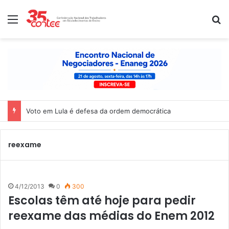
Menu
P
Voto em Lula é defesa da ordem democrática
reexame
4/12/2013
0
300
Escolas têm até hoje para pedir
reexame das médias do Enem 2012