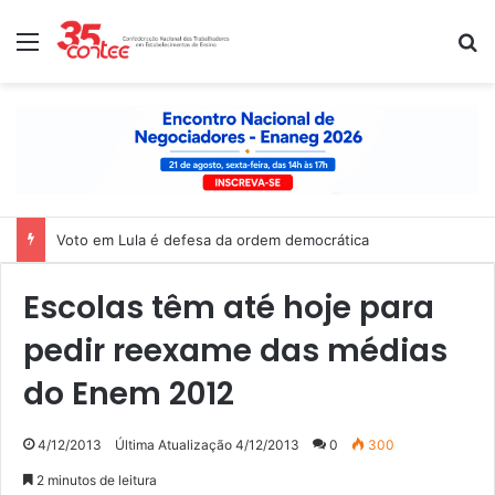
Menu
P
Voto em Lula é defesa da ordem democrática
Escolas têm até hoje para
pedir reexame das médias
do Enem 2012
4/12/2013
Última Atualização 4/12/2013
0
300
2 minutos de leitura