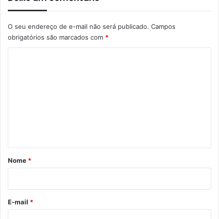
O seu endereço de e-mail não será publicado.
Campos
obrigatórios são marcados com
*
C
o
m
e
n
t
á
r
Nome
*
i
o
*
E-mail
*