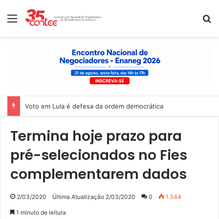
Menu
P
Voto em Lula é defesa da ordem democrática
Termina hoje prazo para
pré-selecionados no Fies
complementarem dados
2/03/2020
Última Atualização 2/03/2020
0
1.344
1 minuto de leitura