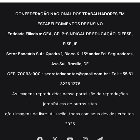
CONFEDERAÇÃO NACIONAL DOS TRABALHADORES EM
ESTABELECIMENTOS DE ENSINO
Entidade Filiada a: CEA, CPLP-SINDICAL DE EDUCAÇÃO, DIEESE,
FISE, IE
Setor Bancário Sul - Quadra 1, Bloco K, 15º andar Ed. Seguradoras,
Asa Sul, Brasília, DF
CEP: 70093-900 - secretariacontee@gmail.com.br - Tel: +55 61
3226 1278
As imagens reproduzidas nesse portal são de reproduções
jornalísticas de outros sites
e/ou imagens de livre utilização, todas com seus devidos créditos.
2026
Facebook
X
YouTube
Instagram
Telegram