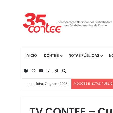
INÍCIO
CONTEE
NOTAS PÚBLICAS
N
Facebook
X
YouTube
Instagram
Telegram
Procurar por
sexta-feira, 7 agosto 2026
MOÇÕES E NOTAS PÚBLI
TV CONTEE – Cur