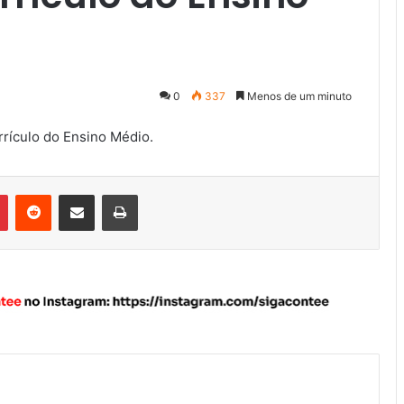
0
337
Menos de um minuto
rículo do Ensino Médio.
Pinterest
Reddit
Compartilhar via e-mail
Imprimir