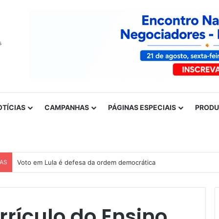
OTÍCIAS
CAMPANHAS
PÁGINAS ESPECIAIS
PROD
CAS
Voto em Lula é defesa da ordem democrática
rículo do Ensino