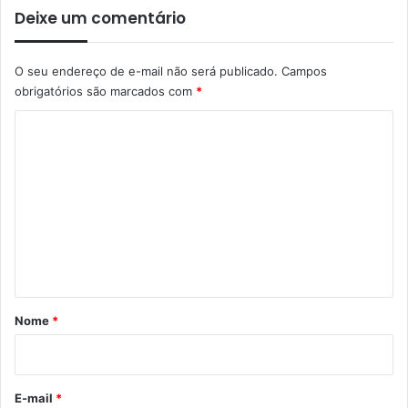
Deixe um comentário
O seu endereço de e-mail não será publicado.
Campos
obrigatórios são marcados com
*
C
o
m
e
n
t
á
r
Nome
*
i
o
*
E-mail
*