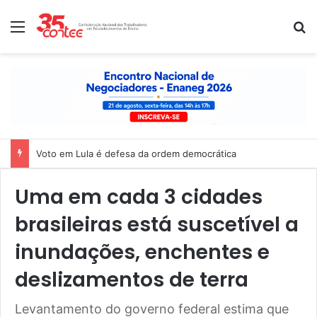
Menu
P
Nota de solidariedade ao povo venezuelano
Uma em cada 3 cidades
brasileiras está suscetível a
inundações, enchentes e
deslizamentos de terra
Levantamento do governo federal estima que