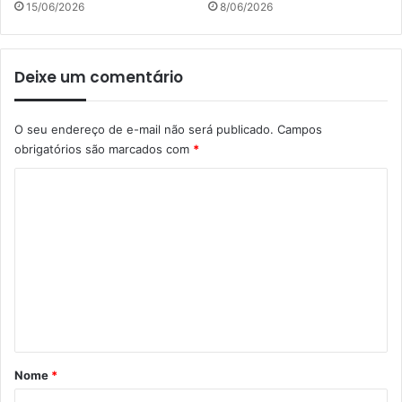
15/06/2026
8/06/2026
Deixe um comentário
O seu endereço de e-mail não será publicado.
Campos
obrigatórios são marcados com
*
C
o
m
e
n
t
á
r
Nome
*
i