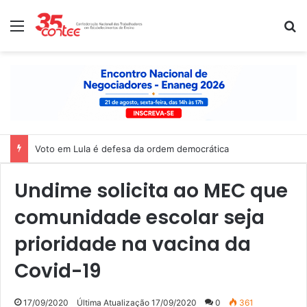
Menu
P
Voto em Lula é defesa da ordem democrática
Undime solicita ao MEC que
comunidade escolar seja
prioridade na vacina da
Covid-19
17/09/2020
Última Atualização 17/09/2020
0
361