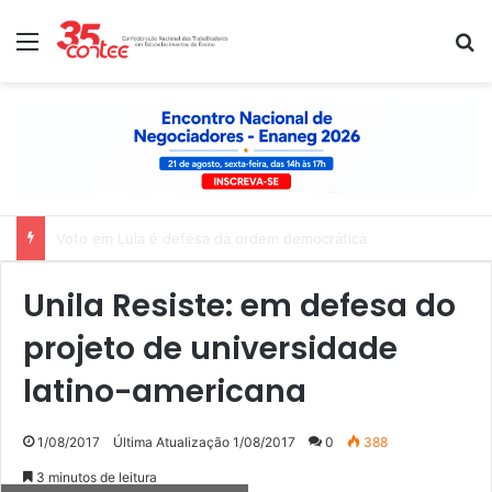
Menu
P
Nota de solidariedade ao povo venezuelano
Unila Resiste: em defesa do
projeto de universidade
latino-americana
1/08/2017
Última Atualização 1/08/2017
0
388
3 minutos de leitura