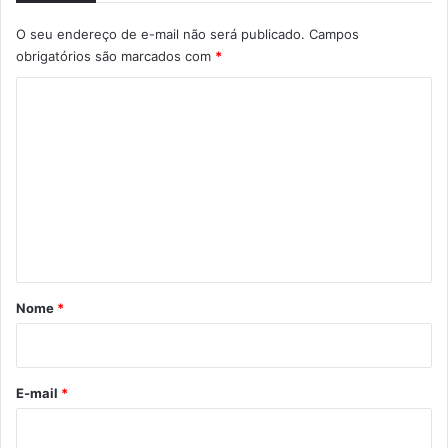
O seu endereço de e-mail não será publicado.
Campos
obrigatórios são marcados com
*
C
o
m
e
n
t
á
r
Nome
*
i
o
*
E-mail
*