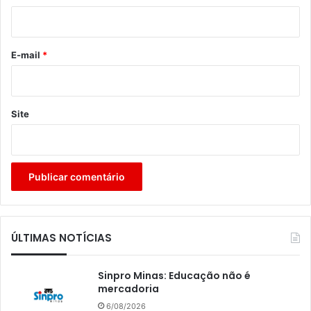
i
o
*
E-mail
*
Site
ÚLTIMAS NOTÍCIAS
Sinpro Minas: Educação não é
mercadoria
6/08/2026