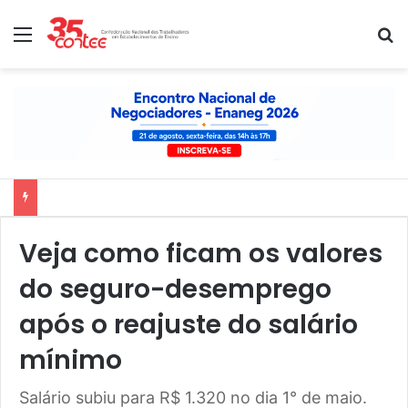
Menu
P
Nota de solidariedade ao povo venezuelano
Veja como ficam os valores
do seguro-desemprego
após o reajuste do salário
mínimo
Salário subiu para R$ 1.320 no dia 1° de maio.