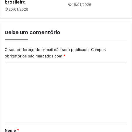
brasileira
19/01/2026
20/01/2026
Deixe um comentário
O seu endereço de e-mail não será publicado.
Campos
obrigatórios são marcados com
*
C
o
m
e
n
t
á
r
Nome
*