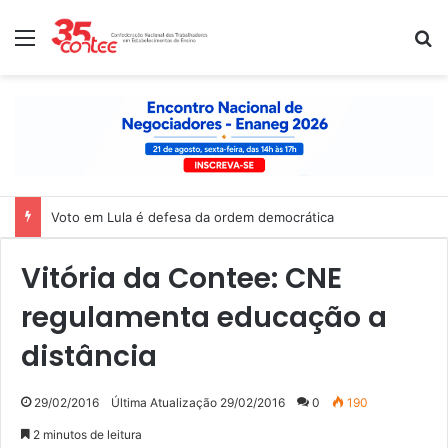
Menu
P
Voto em Lula é defesa da ordem democrática
Vitória da Contee: CNE
regulamenta educação a
distância
29/02/2016
Última Atualização 29/02/2016
0
190
2 minutos de leitura