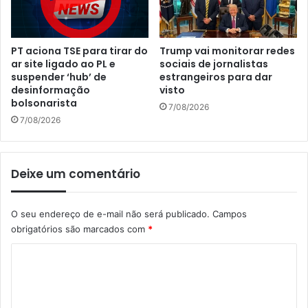
PT aciona TSE para tirar do
Trump vai monitorar redes
ar site ligado ao PL e
sociais de jornalistas
suspender ‘hub’ de
estrangeiros para dar
desinformação
visto
bolsonarista
7/08/2026
7/08/2026
Deixe um comentário
O seu endereço de e-mail não será publicado.
Campos
obrigatórios são marcados com
*
C
o
m