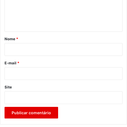
e
n
t
á
r
Nome
*
i
o
*
E-mail
*
Site