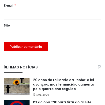
*
E-mail
*
Site
ÚLTIMAS NOTÍCIAS
20 anos da Lei Maria da Penha: a lei
avançou, mas feminicídio aumenta
pelo quarto ano seguido
7/08/2026
PT aciona TSE para tirar do ar site