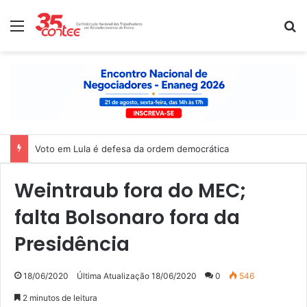
Menu
P
Voto em Lula é defesa da ordem democrática
Weintraub fora do MEC;
falta Bolsonaro fora da
Presidência
18/06/2020
Última Atualização 18/06/2020
0
546
2 minutos de leitura