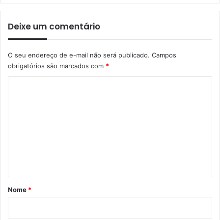
Deixe um comentário
O seu endereço de e-mail não será publicado.
Campos
obrigatórios são marcados com
*
C
o
m
e
n
t
á
r
Nome
*
i
o