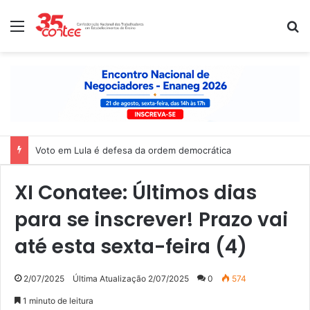
Menu
P
Voto em Lula é defesa da ordem democrática
XI Conatee: Últimos dias
para se inscrever! Prazo vai
até esta sexta-feira (4)
2/07/2025
Última Atualização 2/07/2025
0
574
1 minuto de leitura