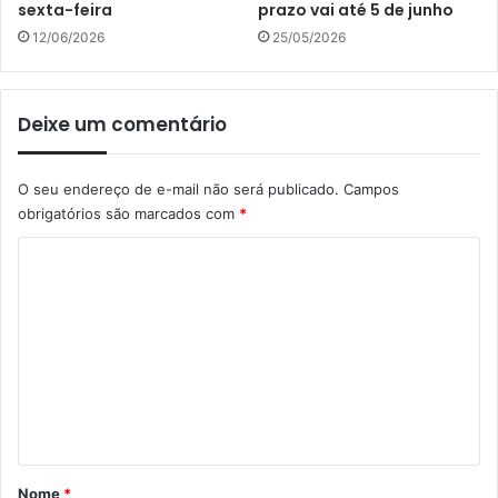
sexta-feira
prazo vai até 5 de junho
12/06/2026
25/05/2026
Deixe um comentário
O seu endereço de e-mail não será publicado.
Campos
obrigatórios são marcados com
*
C
o
m
e
n
t
á
r
Nome
*