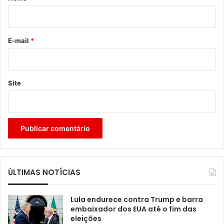
i
o
*
E-mail
*
Site
ÚLTIMAS NOTÍCIAS
Lula endurece contra Trump e barra
embaixador dos EUA até o fim das
eleições