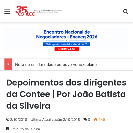
Menu
P
Nota de solidariedade ao povo venezuelano
Depoimentos dos dirigentes
da Contee | Por João Batista
da Silveira
2/10/2018
Última Atualização 2/10/2018
0
445
1 minuto de leitura