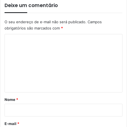
Deixe um comentário
O seu endereço de e-mail não será publicado.
Campos
obrigatórios são marcados com
*
C
o
m
e
n
t
á
r
Nome
*
i
o
*
E-mail
*