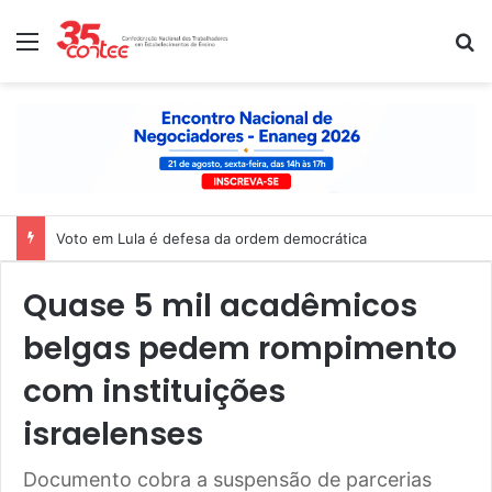
Menu
P
Voto em Lula é defesa da ordem democrática
Quase 5 mil acadêmicos
belgas pedem rompimento
com instituições
israelenses
Documento cobra a suspensão de parcerias