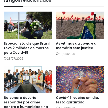
Artigos relacionados
Especialista diz que Brasil
As vítimas da covid e a
teve 2 milhões de mortos
memória sem justiça
pela Covid-19
13/05/2026
23/07/2026
Bolsonaro deveria
Covid-19: vacina em dia,
responder por crime
festa garantida
contra a humanidade na