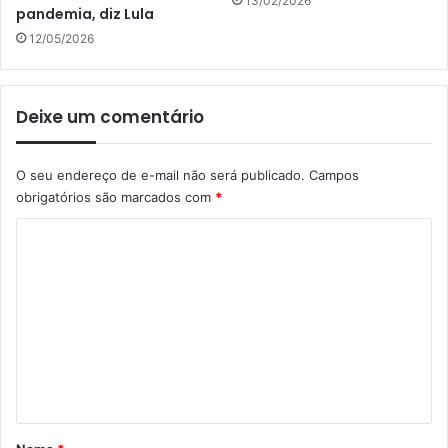
13/02/2026
pandemia, diz Lula
12/05/2026
Deixe um comentário
O seu endereço de e-mail não será publicado.
Campos
obrigatórios são marcados com
*
C
o
m
e
n
t
á
r