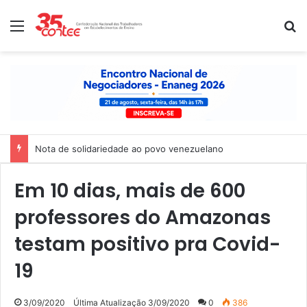
Menu
P
Nota de solidariedade ao povo venezuelano
Em 10 dias, mais de 600
professores do Amazonas
testam positivo pra Covid-
19
3/09/2020
Última Atualização 3/09/2020
0
386