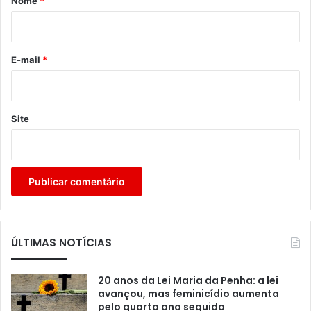
Nome
*
i
o
*
E-mail
*
Site
ÚLTIMAS NOTÍCIAS
20 anos da Lei Maria da Penha: a lei
avançou, mas feminicídio aumenta
pelo quarto ano seguido