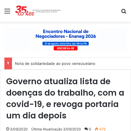
Menu
P
Nota de solidariedade ao povo venezuelano
Governo atualiza lista de
doenças do trabalho, com a
covid-19, e revoga portaria
um dia depois
3/09/2020
Última Atualização 3/09/2020
0
475