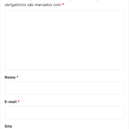
obrigatórios são marcados com
*
C
o
m
e
n
t
á
r
Nome
*
i
o
*
E-mail
*
Site