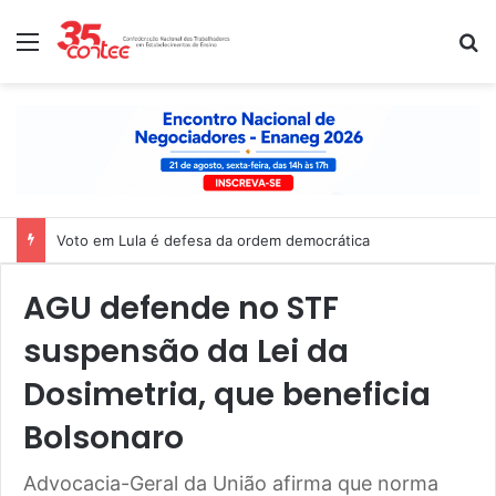
Menu
P
Voto em Lula é defesa da ordem democrática
AGU defende no STF
suspensão da Lei da
Dosimetria, que beneficia
Bolsonaro
Advocacia-Geral da União afirma que norma