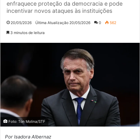
enfraquece proteção da democracia e pode
incentivar novos ataques às instituições
20/05/2026
Última Atualização 20/05/2026
0
562
3 minutos de leitura
Foto: Ton Molina/STF
Por Isadora Albernaz