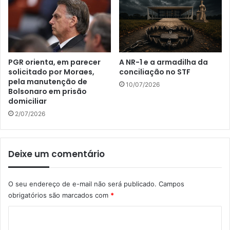
PGR orienta, em parecer
A NR-1 e a armadilha da
solicitado por Moraes,
conciliação no STF
pela manutenção de
10/07/2026
Bolsonaro em prisão
domiciliar
2/07/2026
Deixe um comentário
O seu endereço de e-mail não será publicado.
Campos
obrigatórios são marcados com
*
C
o