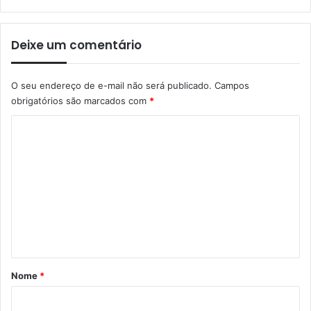
Deixe um comentário
O seu endereço de e-mail não será publicado.
Campos
obrigatórios são marcados com
*
C
o
m
e
n
t
á
r
Nome
*
i