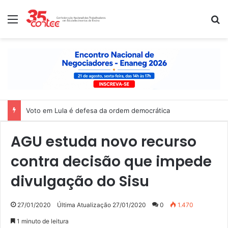
Menu
P
Voto em Lula é defesa da ordem democrática
AGU estuda novo recurso
contra decisão que impede
divulgação do Sisu
27/01/2020
Última Atualização 27/01/2020
0
1.470
1 minuto de leitura