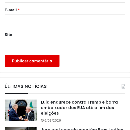
o
*
E-mail
*
Site
ÚLTIMAS NOTÍCIAS
Lula endurece contra Trump e barra
embaixador dos EUA até o fim das
eleições
6/08/2026
Juro real recorde mantém Brasil refém