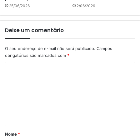
25/06/2026
2/06/2026
Deixe um comentário
O seu endereço de e-mail não será publicado.
Campos
obrigatórios são marcados com
*
C
o
m
e
n
t
á
r
Nome
*