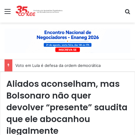
Menu
P
Nota de solidariedade ao povo venezuelano
Aliados aconselham, mas
Bolsonaro não quer
devolver “presente” saudita
que ele abocanhou
ilegalmente