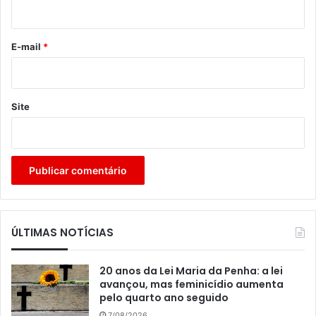
i
o
*
E-mail
*
Site
ÚLTIMAS NOTÍCIAS
20 anos da Lei Maria da Penha: a lei
avançou, mas feminicídio aumenta
pelo quarto ano seguido
7/08/2026