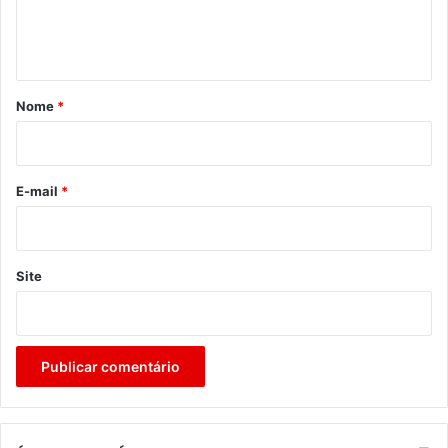
n
t
á
r
Nome
*
i
o
*
E-mail
*
Site