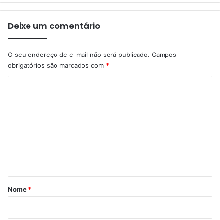
Deixe um comentário
O seu endereço de e-mail não será publicado.
Campos
obrigatórios são marcados com
*
C
o
m
e
n
t
á
r
Nome
*
i
o