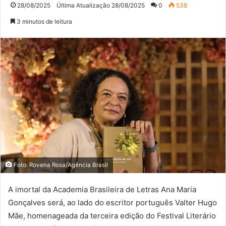
28/08/2025
Última Atualização 28/08/2025
0
538
3 minutos de leitura
Foto: Rovena Rosa/Agência Brasil
A imortal da Academia Brasileira de Letras Ana Maria
Gonçalves será, ao lado do escritor português Valter Hugo
Mãe, homenageada da terceira edição do Festival Literário