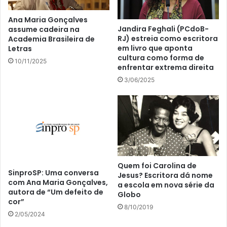
Ana Maria Gonçalves
Jandira Feghali (PCdoB-
assume cadeira na
RJ) estreia como escritora
Academia Brasileira de
em livro que aponta
Letras
cultura como forma de
10/11/2025
enfrentar extrema direita
3/06/2025
Quem foi Carolina de
SinproSP: Uma conversa
Jesus? Escritora dá nome
com Ana Maria Gonçalves,
a escola em nova série da
autora de “Um defeito de
Globo
cor”
8/10/2019
2/05/2024