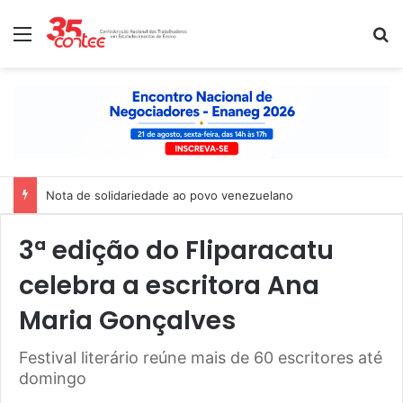
Menu
P
Nota de solidariedade ao povo venezuelano
3ª edição do Fliparacatu
celebra a escritora Ana
Maria Gonçalves
Festival literário reúne mais de 60 escritores até
domingo