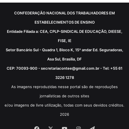
CONFEDERAÇÃO NACIONAL DOS TRABALHADORES EM
ESTABELECIMENTOS DE ENSINO
Entidade Filiada a: CEA, CPLP-SINDICAL DE EDUCAÇÃO, DIEESE,
FISE, IE
Setor Bancário Sul - Quadra 1, Bloco K, 15º andar Ed. Seguradoras,
Asa Sul, Brasília, DF
CEP: 70093-900 - secretariacontee@gmail.com.br - Tel: +55 61
3226 1278
As imagens reproduzidas nesse portal são de reproduções
jornalísticas de outros sites
e/ou imagens de livre utilização, todas com seus devidos créditos.
2026
Facebook
X
YouTube
Instagram
Telegram