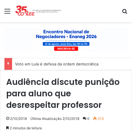
Menu
P
Voto em Lula é defesa da ordem democrática
Audiência discute punição
para aluno que
desrespeitar professor
2/10/2018
Última Atualização 2/10/2018
0
313
2 minutos de leitura