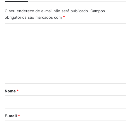
O seu endereço de e-mail não será publicado.
Campos
obrigatórios são marcados com
*
C
o
m
e
n
t
á
r
Nome
*
i
o
*
E-mail
*