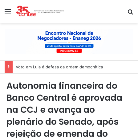
Menu
P
Voto em Lula é defesa da ordem democrática
Autonomia financeira do
Banco Central é aprovada
na CCJ e avança ao
plenário do Senado, após
rejeição de emenda do