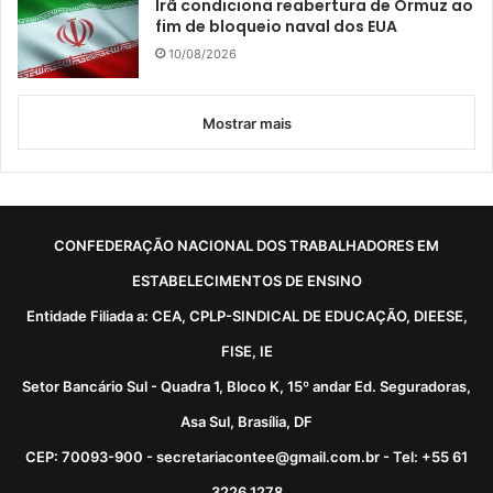
Irã condiciona reabertura de Ormuz ao
fim de bloqueio naval dos EUA
10/08/2026
Mostrar mais
CONFEDERAÇÃO NACIONAL DOS TRABALHADORES EM
ESTABELECIMENTOS DE ENSINO
Entidade Filiada a: CEA, CPLP-SINDICAL DE EDUCAÇÃO, DIEESE,
FISE, IE
Setor Bancário Sul - Quadra 1, Bloco K, 15º andar Ed. Seguradoras,
Asa Sul, Brasília, DF
CEP: 70093-900 - secretariacontee@gmail.com.br - Tel: +55 61
3226 1278