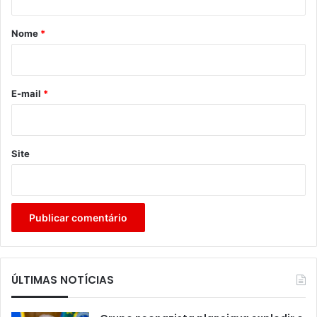
á
r
Nome
*
i
o
*
E-mail
*
Site
ÚLTIMAS NOTÍCIAS