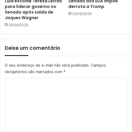
Lula escolhe Teresa Leitão
Senado dos EUA impõe
para liderar governo no
derrota a Trump
Senado após saída de
25/06/2026
Jaques Wagner
25/06/2026
Deixe um comentário
O seu endereço de e-mail não será publicado.
Campos
obrigatórios são marcados com
*
C
o
m
e
n
t