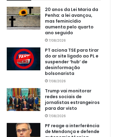
20 anos da Lei Maria da
Penha: a lei avançou,
mas feminicídio
aumenta pelo quarto
ano seguido
7/08/2026
PT aciona TSE para tirar
do ar site ligado ao PL e
suspender ‘hub’ de
desinformação
bolsonarista
7/08/2026
Trump vai monitorar
redes sociais de
jornalistas estrangeiros
para dar visto
7/08/2026
PF reage a interferência
de Mendonça e defende