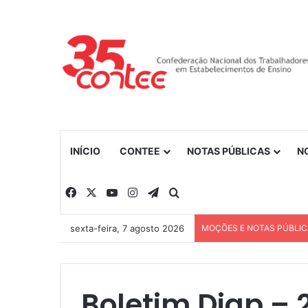
INÍCIO
CONTEE
NOTAS PÚBLICAS
N
Facebook
X
YouTube
Instagram
Telegram
Procurar por
sexta-feira, 7 agosto 2026
MOÇÕES E NOTAS PÚBLI
Boletim Diap – 