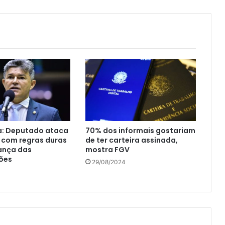
a: Deputado ataca
70% dos informais gostariam
 com regras duras
de ter carteira assinada,
ança das
mostra FGV
ões
29/08/2024