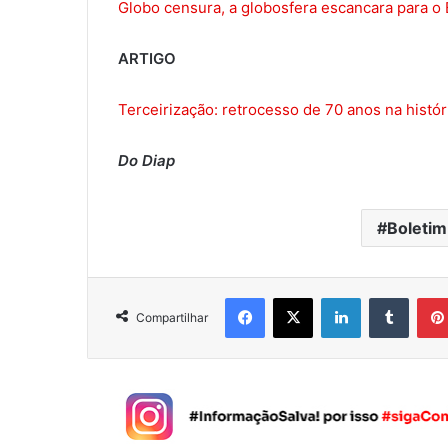
Globo censura, a globosfera escancara para o 
ARTIGO
Terceirização: retrocesso de 70 anos na histór
Do Diap
Boletim
Facebook
X
Linkedin
Tumblr
Compartilhar