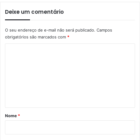
Deixe um comentário
O seu endereço de e-mail não será publicado.
Campos
obrigatórios são marcados com
*
C
o
m
e
n
t
á
r
Nome
*
i
o