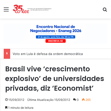
Menu
P
Voto em Lula é defesa da ordem democrática
Brasil vive ‘crescimento
explosivo’ de universidades
privadas, diz ‘Economist’
15/09/2012
Última Atualização 15/09/2012
0
265
1 minuto de leitura