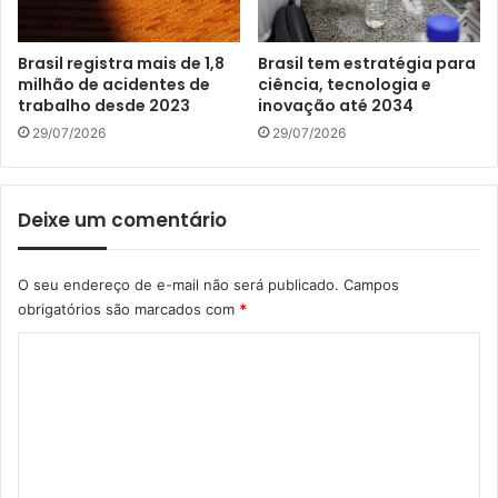
Brasil registra mais de 1,8
Brasil tem estratégia para
milhão de acidentes de
ciência, tecnologia e
trabalho desde 2023
inovação até 2034
29/07/2026
29/07/2026
Deixe um comentário
O seu endereço de e-mail não será publicado.
Campos
obrigatórios são marcados com
*
C
o
m
e
n