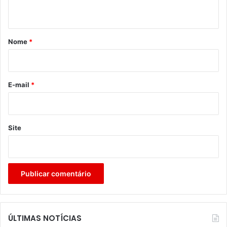
t
á
r
Nome
*
i
o
*
E-mail
*
Site
ÚLTIMAS NOTÍCIAS