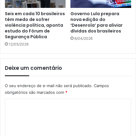
Seis em cada 10 brasileiros
Governo Lula prepara
têm medo de sofrer
nova edição do
violência política, aponta
‘Desenrola’ para aliviar
estudo do Fórum de
dívidas dos brasileiros
Segurança Pública
6/04/2026
12/05/2026
Deixe um comentário
O seu endereço de e-mail não será publicado.
Campos
obrigatórios são marcados com
*
C
o
m
e