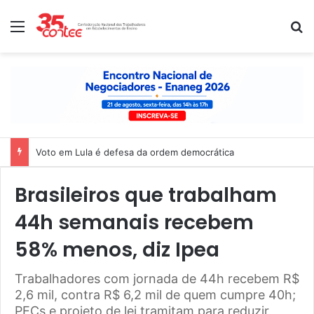
Menu
P
Nota de solidariedade ao povo venezuelano
Brasileiros que trabalham
44h semanais recebem
58% menos, diz Ipea
Trabalhadores com jornada de 44h recebem R$
2,6 mil, contra R$ 6,2 mil de quem cumpre 40h;
PECs e projeto de lei tramitam para reduzir