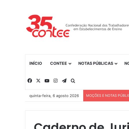
INÍCIO
CONTEE
NOTAS PÚBLICAS
N
Facebook
X
YouTube
Instagram
Telegram
Procurar por
quinta-feira, 6 agosto 2026
MOÇÕES E NOTAS PÚBLI
Caderno de Jur