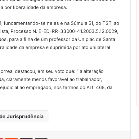
da por liberalidade da empresa.
I1, fundamentando-se neles e na Súmula 51, do TST, ao
vista, Processo N. E-ED-RR-33000-41.2003.5.12.0029,
dos, para a filha de um professor da Uniplac de Santa
eralidade da empresa e suprimida por ato unilateral
orrea, destacou, em seu voto que: “ a alteração
a, claramente menos favorável ao trabalhador,
prejudicial ao empregado, nos termos do Art. 468, da
de Jurisprudência
Pinterest
Reddit
Compartilhar via e-mail
Imprimir