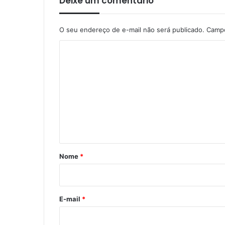
Deixe um comentário
O seu endereço de e-mail não será publicado.
Campo
C
o
m
e
n
t
á
r
Nome
*
i
o
*
E-mail
*