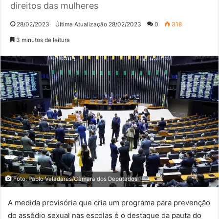
direitos das mulheres
28/02/2023
Última Atualização 28/02/2023
0
318
3 minutos de leitura
Foto: Pablo Valadares/Câmara dos Deputados
A medida provisória que cria um programa para prevenção
do assédio sexual nas escolas é o destaque da pauta do