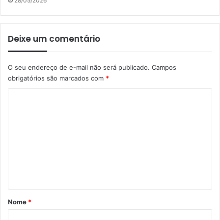
28/05/2026
Deixe um comentário
O seu endereço de e-mail não será publicado.
Campos
obrigatórios são marcados com
*
C
o
m
e
n
t
á
r
Nome
*
i