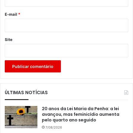
o
*
E-mail
*
Site
ÚLTIMAS NOTÍCIAS
20 anos da Lei Maria da Penha: a lei
avançou, mas feminicídio aumenta
pelo quarto ano seguido
7/08/2026