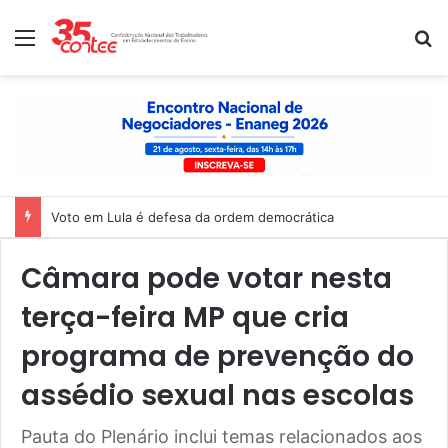
Menu
P
Nota de solidariedade ao povo venezuelano
Câmara pode votar nesta
terça-feira MP que cria
programa de prevenção do
assédio sexual nas escolas
Pauta do Plenário inclui temas relacionados aos