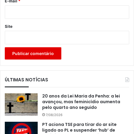
*
E-mail
*
Site
ÚLTIMAS NOTÍCIAS
20 anos da Lei Maria da Penha: a lei
avançou, mas feminicídio aumenta
pelo quarto ano seguido
7/08/2026
PT aciona TSE para tirar do ar site
ligado ao PL e suspender ‘hub’ de