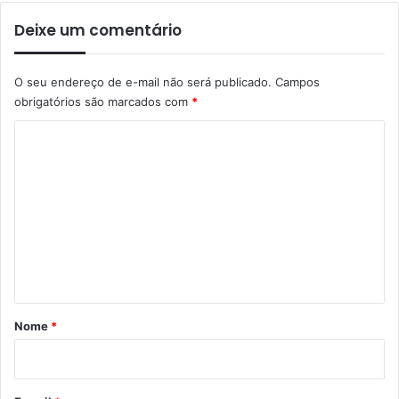
Deixe um comentário
O seu endereço de e-mail não será publicado.
Campos
obrigatórios são marcados com
*
C
o
m
e
n
t
á
r
Nome
*
i
o