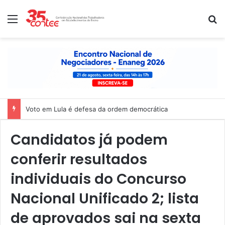
Menu
P
Nota de solidariedade ao povo venezuelano
Candidatos já podem
conferir resultados
individuais do Concurso
Nacional Unificado 2; lista
de aprovados sai na sexta