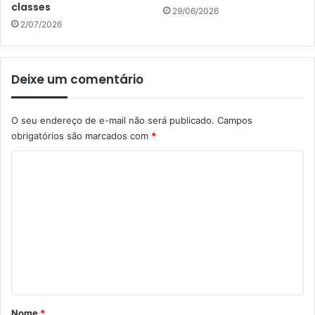
classes
29/06/2026
2/07/2026
Deixe um comentário
O seu endereço de e-mail não será publicado.
Campos
obrigatórios são marcados com
*
C
o
m
e
n
t
á
r
Nome
*