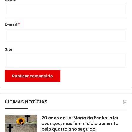
i
o
*
E-mail
*
Site
ÚLTIMAS NOTÍCIAS
20 anos da Lei Maria da Penha: a lei
avançou, mas feminicídio aumenta
pelo quarto ano seguido