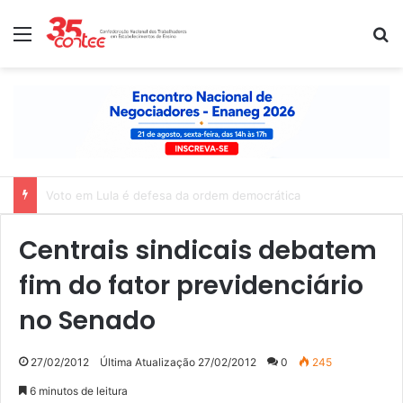
Menu
P
Nota de solidariedade ao povo venezuelano
Centrais sindicais debatem
fim do fator previdenciário
no Senado
27/02/2012
Última Atualização 27/02/2012
0
245
6 minutos de leitura