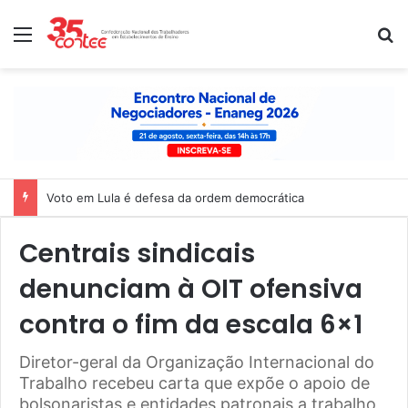
Menu
P
Voto em Lula é defesa da ordem democrática
Centrais sindicais
denunciam à OIT ofensiva
contra o fim da escala 6×1
Diretor-geral da Organização Internacional do
Trabalho recebeu carta que expõe o apoio de
bolsonaristas e entidades patronais a trabalho