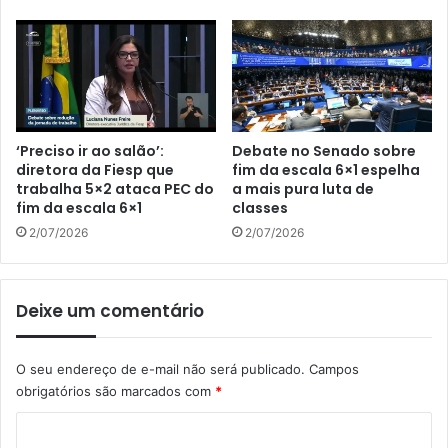
‘Preciso ir ao salão’:
Debate no Senado sobre
diretora da Fiesp que
fim da escala 6×1 espelha
trabalha 5×2 ataca PEC do
a mais pura luta de
fim da escala 6×1
classes
2/07/2026
2/07/2026
Deixe um comentário
O seu endereço de e-mail não será publicado.
Campos
obrigatórios são marcados com
*
C