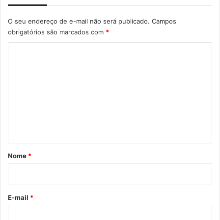
O seu endereço de e-mail não será publicado.
Campos
obrigatórios são marcados com
*
C
o
m
e
n
t
á
r
Nome
*
i
o
*
E-mail
*