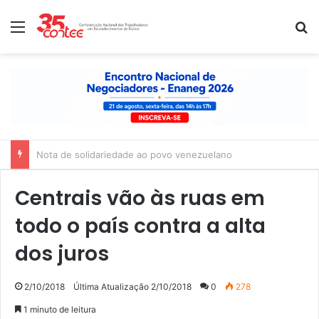
Menu
P
Nota de solidariedade ao povo venezuelano
Centrais vão às ruas em
todo o país contra a alta
dos juros
2/10/2018
Última Atualização 2/10/2018
0
278
1 minuto de leitura