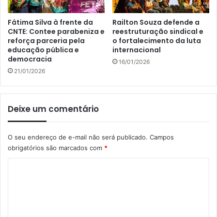
Fátima Silva à frente da
Railton Souza defende a
CNTE: Contee parabeniza e
reestruturação sindical e
reforça parceria pela
o fortalecimento da luta
educação pública e
internacional
democracia
16/01/2026
21/01/2026
Deixe um comentário
O seu endereço de e-mail não será publicado.
Campos
obrigatórios são marcados com
*
C
o
m
e