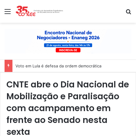
Menu
P
Voto em Lula é defesa da ordem democrática
CNTE abre o Dia Nacional de
Mobilização e Paralisação
com acampamento em
frente ao Senado nesta
sexta