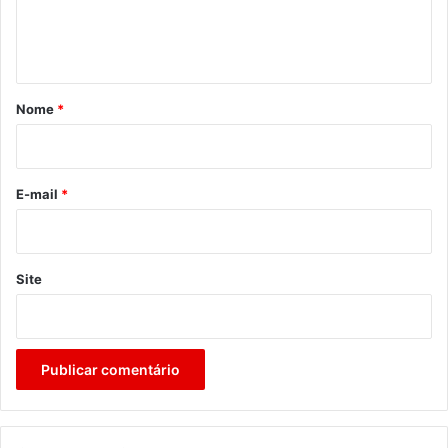
n
t
á
r
Nome
*
i
o
*
E-mail
*
Site