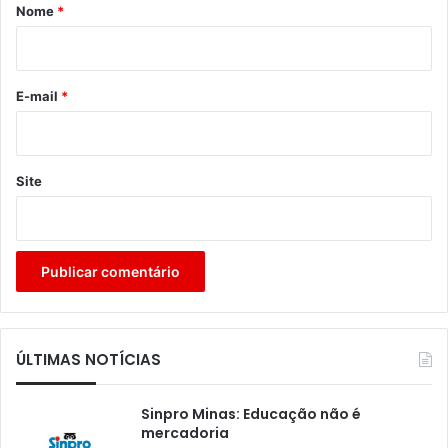
r
Nome
*
i
o
*
E-mail
*
Site
ÚLTIMAS NOTÍCIAS
Sinpro Minas: Educação não é
mercadoria