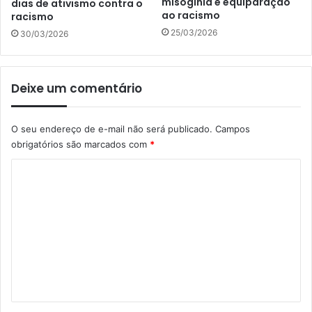
misoginia e equiparação
dias de ativismo contra o
ao racismo
racismo
25/03/2026
30/03/2026
Deixe um comentário
O seu endereço de e-mail não será publicado.
Campos
obrigatórios são marcados com
*
C
o
m
e
n
t
á