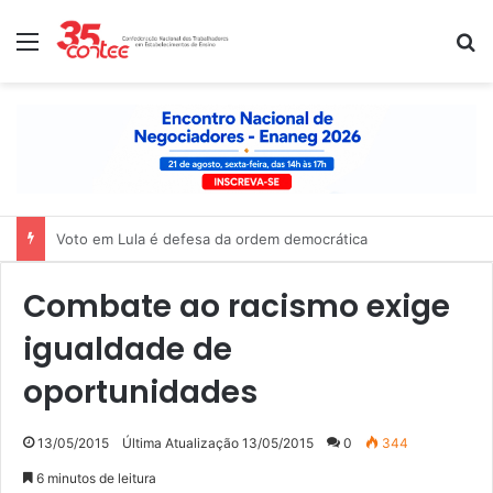
Menu
P
Nota de solidariedade ao povo venezuelano
Combate ao racismo exige
igualdade de
oportunidades
13/05/2015
Última Atualização 13/05/2015
0
344
6 minutos de leitura