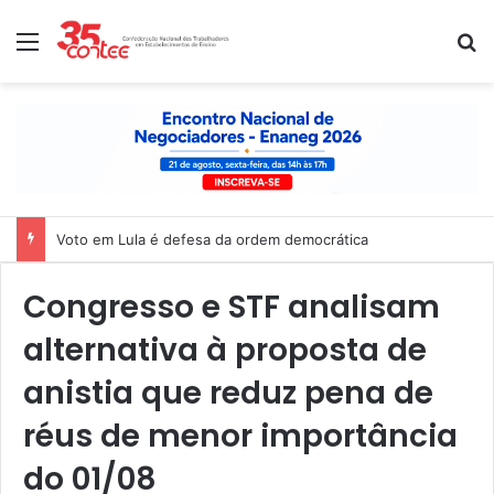
Menu
P
Voto em Lula é defesa da ordem democrática
Congresso e STF analisam
alternativa à proposta de
anistia que reduz pena de
réus de menor importância
do 01/08