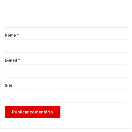
n
t
á
r
Nome
*
i
o
*
E-mail
*
Site