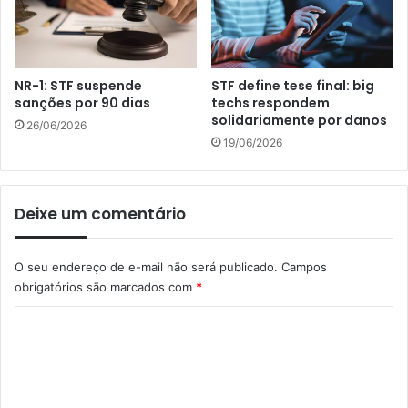
NR-1: STF suspende
STF define tese final: big
sanções por 90 dias
techs respondem
solidariamente por danos
26/06/2026
19/06/2026
Deixe um comentário
O seu endereço de e-mail não será publicado.
Campos
obrigatórios são marcados com
*
C
o
m
e