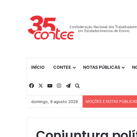
INÍCIO
CONTEE
NOTAS PÚBLICAS
N
Facebook
X
YouTube
Instagram
Telegram
Procurar por
domingo, 9 agosto 2026
MOÇÕES E NOTAS PÚBLICA
Conjuntura polí