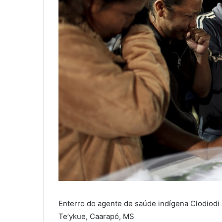
Enterro do agente de saúde indígena Clodiodi
Te’ykue, Caarapó, MS