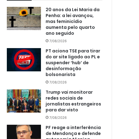
20 anos da Lei Maria da
Penha: a lei avançou,
mas feminicídio
aumenta pelo quarto
ano seguido
7/08/2026
PT aciona TSE para tirar
do ar site ligado ao PL e
suspender ‘hub’ de
desinformação
bolsonarista
7/08/2026
Trump vai monitorar
redes sociais de
jornalistas estrangeiros
para dar visto
7/08/2026
PF reage a interferência
de Mendonça e defende