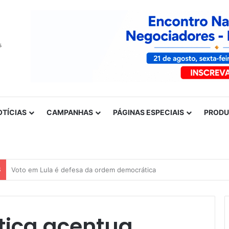
OTÍCIAS
CAMPANHAS
PÁGINAS ESPECIAIS
PROD
S
Nota de solidariedade ao povo venezuelano
tica acentua