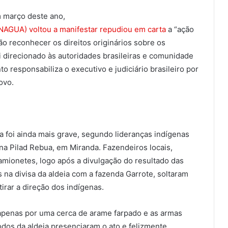
m março deste ano,
NAGUA) voltou a manifestar repudiou em carta
a “ação
não reconhecer os direitos originários sobre os
i direcionado às autoridades brasileiras e comunidade
 responsabiliza o executivo e judiciário brasileiro por
ovo.
 foi ainda mais grave, segundo lideranças indígenas
ena Pilad Rebua, em Miranda. Fazendeiros locais,
amionetes, logo após a divulgação do resultado das
 na divisa da aldeia com a fazenda Garrote, soltaram
irar a direção dos indígenas.
 apenas por uma cerca de arame farpado e as armas
odos da aldeia presenciaram o ato e felizmente