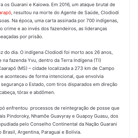
tra os Guarani e Kaiowa. Em 2016, um ataque brutal de
arapó
, resultou na morte do Agente de Saúde, Clodiodi
soas. Na época, uma carta assinada por 700 indígenas,
 crime e ao invés dos fazendeiros, as lideranças
meaçadas por prisão.
do dia. O indígena Clodiodi foi morto aos 26 anos,
 na fazenda Yvu, dentro da Terra Indígena (TI)
aarapó (MS) – cidade localizada a 273 km de Campo
e aconteceu de forma intencional, que envolvia
 segurança o Estado, com tiros disparados em direção
 cabeça, tórax e abdômen.
pó enfrentou processos de reintegração de posse que
nais Pindoroky, Nhamõe Guavyray e Guapoy Guasu, dos
repudiada pelo Conselho Continental da Nação Guarani
Brasil, Argentina, Paraguai e Bolívia.